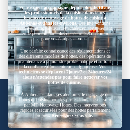
Votre
expert accompagne depuis plus de 10 ans
les professionnels de la cuisine dans leurs
besoins de nettoyage de hottes de cuisine à
Aubenas et dans les environs
. Des interventions
réactives et rigoureuses, effectuées en établissement
fermé pour toujours plus de sécurité et de confort
pour vos équipes et vous.
Une parfaite connaissance des réglementations et
des différents modèles de hottes, des opérations de
maintenance à la moindre problématique et surtout
la confiance d’une entreprise rigoureuse.
Vos
techniciens se déplacent 7jours/7 et 24heures/24
alors n’attendez pas pour faire nettoyer vos
hottes de cuisine
.
À Aubenas et dans ses alentours, le nettoyage de
hottes de cuisine pour les professionnels est assuré
par MD Nettoyage Hottes. Des interventions
rapides et sécurisées pour des hottes parfaitement
propres.
Renseignez-vous vite
.