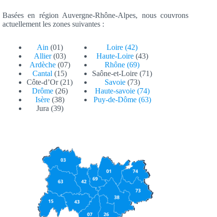
Basées en région Auvergne-Rhône-Alpes, nous couvrons
actuellement les zones suivantes :
Ain
(01)
Loire (42)
Allier
(03)
Haute-Loire
(43)
Ardèche
(07)
Rhône (69)
Cantal
(15)
Saône-et-Loire (71)
Côte-d’Or (21)
Savoie
(73)
Drôme
(26)
Haute-savoie (74)
Isère
(38)
Puy-de-Dôme (63)
Jura (39)