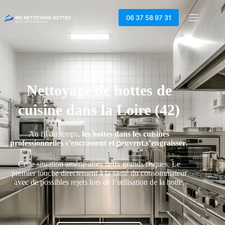
06 37 58 97 31
Nettoyage de hottes de
cuisine dans la Loire (42)
Au fil du temps,
les hottes dans les cuisines
professionnelles s’encrassent et peuvent s’engraisser
.
Cette situation amène alors deux grands risques. Le
premier touche directement à la santé du consommateur
avec de possibles rejets lors de l’utilisation de la hotte.