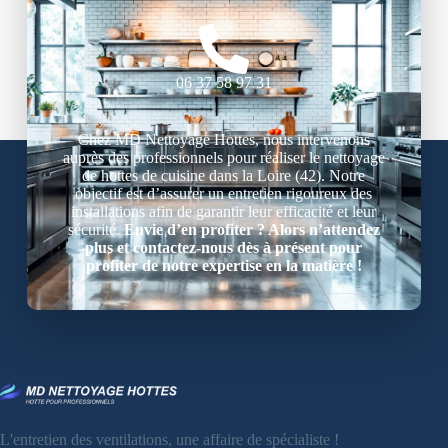
06 37 58 97 31
Chez MD Nettoyage Hottes, nous intervenons
auprès des professionnels pour réaliser le nettoyage
de hottes de cuisine dans la Loire (42). Notre
objectif est d’assurer un entretien rigoureux des
installations afin de garantir leur efficacité et leur
sécurité.
Envie d’en profiter ? Alors n’attendez
plus et contactez-nous dès à présent pour
profiter de notre expertise en la matière !
L'entretien des ventilations, une affaire de spécialiste !